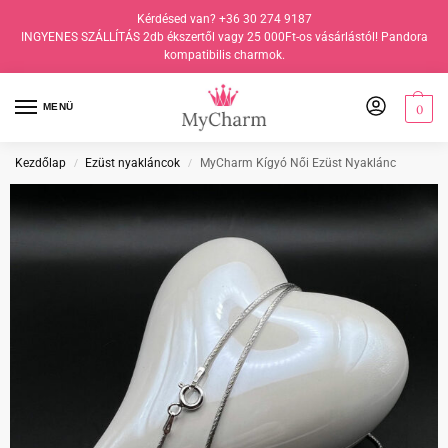
Kérdésed van? +36 30 274 9187
INGYENES SZÁLLÍTÁS 2db ékszertől vagy 25 000Ft-os vásárlástól! Pandora
kompatibilis charmok.
MENÜ
0
Kezdőlap
Ezüst nyakláncok
MyCharm Kígyó Női Ezüst Nyaklánc
/
/