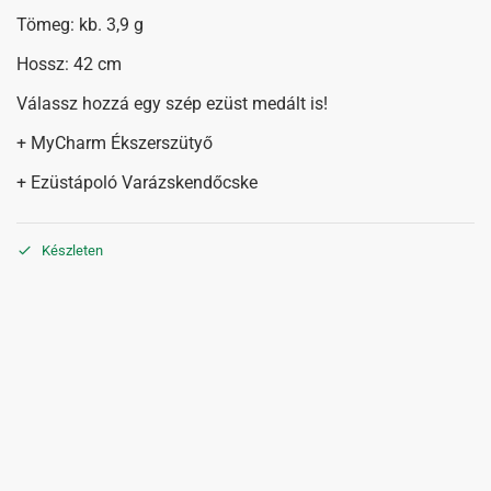
Tömeg: kb. 3,9 g
Hossz: 42 cm
Válassz hozzá egy szép ezüst medált is!
+ MyCharm Ékszerszütyő
+ Ezüstápoló Varázskendőcske
Készleten