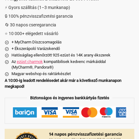
⚡ Gyors szállítás (1–3 munkanap)
🔒 100% pénzvisszafizetési garancia
🔄 30 napos cseregarancia
⭐ 10 000+ elégedett vásárló
+ MyCharm Díszcsomagolás
+ Ékszerápoló Varázskendő
Hatóságilag ellenőrzött 925 ezüst és 14K arany ékszerek
Az
ezüst charmok
kompatibilisek kedvenc márkáiddal
(MyCharm®, Pandora®)
Magyar webshop és raktárkészlet
A 10:00-ig leadott rendelésedet akár már a következő munkanapon
megkapod!
Biztonságos és ingyenes bankkártyás fizetés