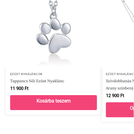
EZÜST NYAKLÁNCOK
EZÜST NYAKLÁN
Tappancs Női Ezüst Nyaklánc
Szívdobbanás N
Arany színben)
11 900
Ft
12 900
Ft
Kosárba teszem
O