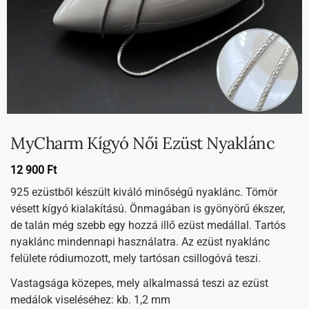
MyCharm Kígyó Női Ezüst Nyaklánc
12 900
Ft
925 ezüstből készült kiváló minőségű nyaklánc. Tömör
vésett kígyó kialakítású. Önmagában is gyönyörű ékszer,
de talán még szebb egy hozzá illő ezüst medállal. Tartós
nyaklánc mindennapi használatra. Az ezüst nyaklánc
felülete ródiumozott, mely tartósan csillogóvá teszi.
Vastagsága közepes, mely alkalmassá teszi az ezüst
medálok viseléséhez: kb. 1,2 mm