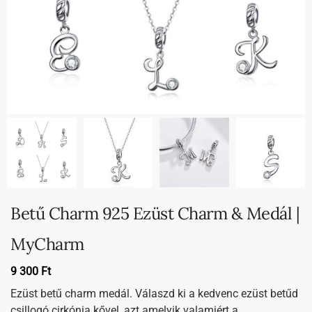
Betű Charm 925 Ezüst Charm & Medál |
MyCharm
9 300
Ft
Ezüst betű charm medál. Válaszd ki a kedvenc ezüst betűd
csillogó cirkónia kővel, azt amelyik valamiért a