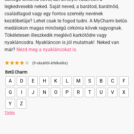
legkedvesebb neked. Saját neved, a barátod, barátnőd,
családtagod vagy egy fontos személy nevének
kezdőbetűje? Lehet csak te fogod tudni. A MyCharm betűs
medálokon magas minőségű cirkónia kövek ragyognak.
Tökéletesen illeszkedik meglévő karkötődre vagy
nyakláncodra. Nyakláncon is jól mutatnak! Neked van
már?
Nézd meg a nyakláncokat is.
(
9
vásárlói értékelés)
Betű Charm
A
D
E
H
K
L
M
S
B
C
F
G
I
J
N
O
P
R
T
U
V
X
Y
Z
Törlés