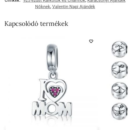
Címkék:
925 ezüst Karkötők és Charmok
,
Karácsonyi Ajándék
Nőknek
,
Valentin Napi Ajándék
Kapcsolódó termékek