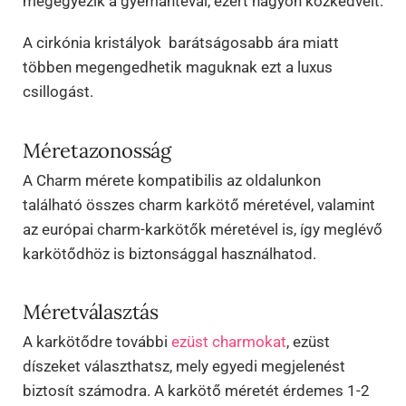
megegyezik a gyémántéval, ezért nagyon közkedvelt.
A cirkónia kristályok barátságosabb ára miatt
többen megengedhetik maguknak ezt a luxus
csillogást.
Méretazonosság
A Charm mérete kompatibilis az oldalunkon
található összes charm karkötő méretével, valamint
az európai charm-karkötők méretével is, így meglévő
karkötődhöz is biztonsággal használhatod.
Méretválasztás
A karkötődre további
ezüst charmokat
, ezüst
díszeket
választhatsz, mely egyedi megjelenést
biztosít számodra. A karkötő méretét érdemes 1-2