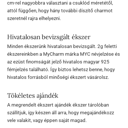
cm-rel nagyobbra választani a csuklód méretétől,
attól függően, hogy hány további díszítő charmot
szeretnél rajra elhelyezni.
Hivatalosan bevizsgált ékszer
Minden ékszerünk hivatalosan bevizsgált. 2g feletti
ékszereinkben a MyCharm márka MYC névjelzése és
az ezüst finomságát jelző hivatalos magyar 925
fémjelzés található. Így biztos lehetsz benne, hogy
hivatalos forrásból minőségi ékszert vásárolsz.
Tökéletes ajándék
A megrendelt ékszert ajándék ékszer tárolóban
szállítjuk, így készen áll arra, hogy megajándékozz
vele valakit, vagy éppen saját magad.