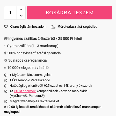
KOSÁRBA TESZEM
Kívánságlistámhoz adom
Méretválasztási segédlet
🚚 Ingyenes szállítás 2 ékszertől / 25 000 Ft felett
⚡ Gyors szállítás (1–3 munkanap)
🔒 100% pénzvisszafizetési garancia
🔄 30 napos cseregarancia
⭐ 10 000+ elégedett vásárló
+ MyCharm Díszcsomagolás
+ Ékszerápoló Varázskendő
Hatóságilag ellenőrzött 925 ezüst és 14K arany ékszerek
Az
ezüst charmok
kompatibilisek kedvenc márkáiddal
(MyCharm®, Pandora®)
Magyar webshop és raktárkészlet
A 10:00-ig leadott rendelésedet akár már a következő munkanapon
megkapod!