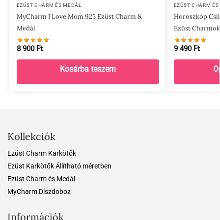
EZÜST CHARM ÉS MEDÁL
EZÜST CHARM ÉS
MyCharm I Love Mom 925 Ezüst Charm &
Horoszkóp Csil
Medál
Ezüst Charmok
8 900
Ft
9 490
Ft
Kosárba teszem
O
Kollekciók
Ezüst Charm Karkötők
Ezüst Karkötők Állítható méretben
Ezüst Charm és Medál
MyCharm Díszdoboz
Információk