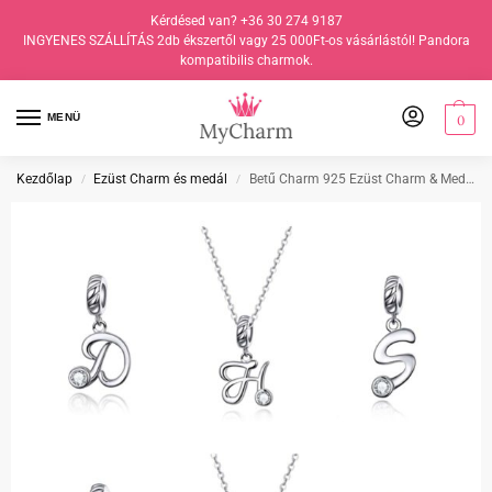
Kérdésed van? +36 30 274 9187
INGYENES SZÁLLÍTÁS 2db ékszertől vagy 25 000Ft-os vásárlástól! Pandora
kompatibilis charmok.
MENÜ
0
Kezdőlap
Ezüst Charm és medál
Betű Charm 925 Ezüst Charm & Medál | MyCharm
/
/