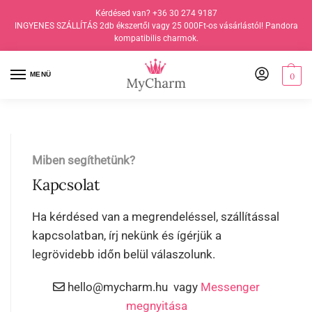
Kérdésed van? +36 30 274 9187
INGYENES SZÁLLÍTÁS 2db ékszertől vagy 25 000Ft-os vásárlástól! Pandora
kompatibilis charmok.
MENÜ
0
Miben segíthetünk?
Kapcsolat
Ha kérdésed van a megrendeléssel, szállítással
kapcsolatban, írj nekünk és ígérjük a
legrövidebb időn belül válaszolunk.
hello@mycharm.hu vagy
Messenger
megnyitása