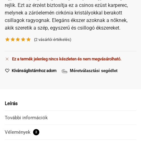
rejlik. Ezt az érzést biztosítja ez a csinos ezüst karperec,
melynek a záróelemén cirkónia kristályokkal berakott
csillagok ragyognak. Elegáns ékszer azoknak a nőknek,
akik szeretik a szép, egyszerű és csillogó ékszereket.
(
2
vásárlói értékelés)
Ez a termék jelenleg nincs készleten és nem megvásárolható.
Kívánságlistámhoz adom
Méretválasztási segédlet
Leírás
További információk
Vélemények
2