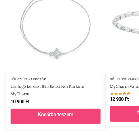
NŐI EZÜST KARKÖTŐK
NŐI EZÜST KARK
Csillogó kereszt 925 Ezüst Női Karkötő |
MyCharm Varázs
MyCharm
12 900
Ft
10 900
Ft
Kosárba teszem