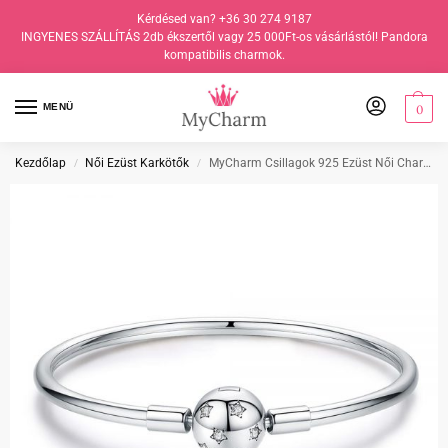
Kérdésed van? +36 30 274 9187
INGYENES SZÁLLÍTÁS 2db ékszertől vagy 25 000Ft-os vásárlástól! Pandora
kompatibilis charmok.
MENÜ
0
Kezdőlap
Női Ezüst Karkötők
MyCharm Csillagok 925 Ezüst Női Charm Karkötő Karperec
/
/