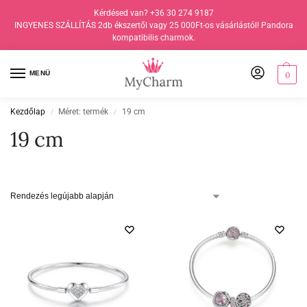
Kérdésed van? +36 30 274 9187
INGYENES SZÁLLÍTÁS 2db ékszertől vagy 25 000Ft-os vásárlástól! Pandora
kompatibilis charmok.
MENÜ
0
Kezdőlap
Méret: termék
19 cm
/
/
19 cm