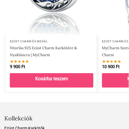
EZÜST CHARM ÉS MEDÁL
EZÜST CHARM ÉS
Vitorlás 925 Ezüst Charm Karkötőre &
MyCharm Szere
Nyakláncra | MyCharm
Charm
9 900
Ft
10 900
Ft
Kosárba teszem
Kollekciók
Ezüst Charm Karkötők