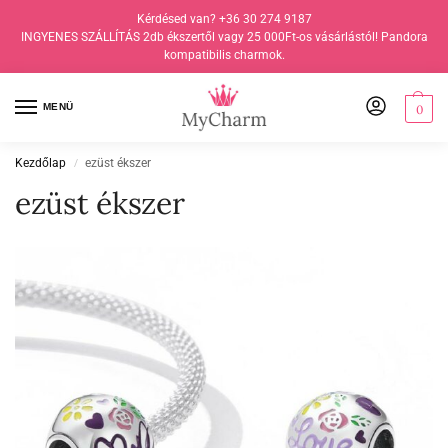
Kérdésed van? +36 30 274 9187
INGYENES SZÁLLÍTÁS 2db ékszertől vagy 25 000Ft-os vásárlástól! Pandora
kompatibilis charmok.
MENÜ
0
Kezdőlap
ezüst ékszer
/
ezüst ékszer