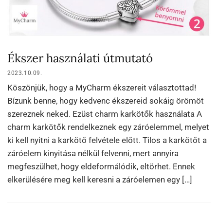
Ékszer használati útmutató
2023.10.09.
Köszönjük, hogy a MyCharm ékszereit választottad!
Bízunk benne, hogy kedvenc ékszereid sokáig örömöt
szereznek neked. Ezüst charm karkötők használata A
charm karkötők rendelkeznek egy záróelemmel, melyet
ki kell nyitni a karkötő felvétele előtt. Tilos a karkötőt a
záróelem kinyitása nélkül felvenni, mert annyira
megfeszülhet, hogy eldeformálódik, eltörhet. Ennek
elkerülésére meg kell keresni a záróelemen egy […]