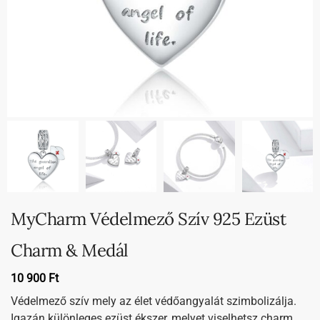
MyCharm Védelmező Szív 925 Ezüst
Charm & Medál
10 900
Ft
Védelmező szív mely az élet védőangyalát szimbolizálja.
Igazán különleges ezüst ékszer, melyet viselhetsz charm