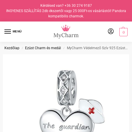
Kérdésed van? +36 30 274 9187
INGYENES SZÁLLÍTÁS 2db ékszertől vagy 25 000Ft-os vásárlástól! Pandora
kompatibilis charmok.
MENÜ
0
Kezdőlap
Ezüst Charm és medál
MyCharm Védelmező Szív 925 Ezüst Charm & Medál
/
/