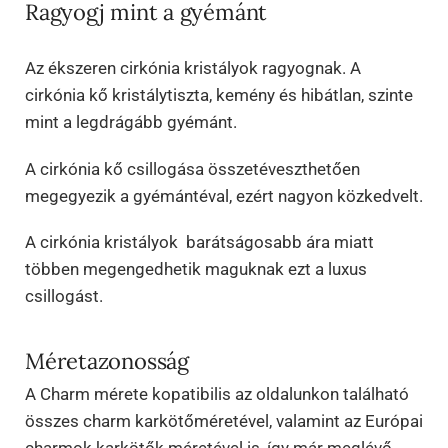
Ragyogj mint a gyémánt
Az ékszeren cirkónia kristályok ragyognak. A
cirkónia kő kristálytiszta, kemény és hibátlan, szinte
mint a legdrágább gyémánt.
A cirkónia kő csillogása összetéveszthetően
megegyezik a gyémántéval, ezért nagyon közkedvelt.
A cirkónia kristályok barátságosabb ára miatt
többen megengedhetik maguknak ezt a luxus
csillogást.
Méretazonosság
A Charm mérete kopatibilis az oldalunkon található
összes charm karkötőméretével, valamint az Európai
charmok karkötők méretével is, így már meglévő