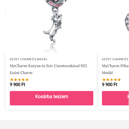
EZÜST CHARM ÉS MEDÁL
EZÜST CHARM ÉS
MyCharm Kutyus és Szív Csontocskával 925
MyCharm Pillan
Ezüst Charm
Medál
9 900
Ft
9 900
Ft
Kosárba teszem