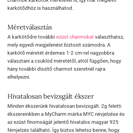
karkötődhöz is használhatod.
Méretválasztás
A karkötődre további
ezüst charmokat
választhatsz,
mely egyedi megjelenést biztosít számodra. A
karkötő méretét érdemes 1-2 cm-rel nagyobbra
választani a csuklód méretétől, attól függően, hogy
hány további díszítő charmot szeretnél rajra
elhelyezni.
Hivatalosan bevizsgált ékszer
Minden ékszerünk hivatalosan bevizsgált. 2g feletti
ékszereinkben a MyCharm márka MYC névjelzése és
az ezüst finomságát jelentő hivatalos magyar 925
fémjelzés található. Így biztos lehetsz benne, hogy