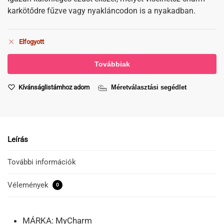
karkötődre fűzve vagy nyakláncodon is a nyakadban.
Elfogyott
Kívánságlistámhoz adom
Méretválasztási segédlet
Leírás
További információk
Vélemények
0
MÁRKA: MyCharm