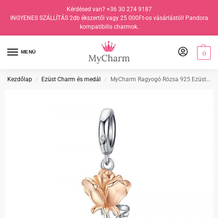
Kérdésed van? +36 30 274 9187
INGYENES SZÁLLÍTÁS 2db ékszertől vagy 25 000Ft-os vásárlástól! Pandora
kompatibilis charmok.
MENÜ
0
Kezdőlap
Ezüst Charm és medál
MyCharm Ragyogó Rózsa 925 Ezüst Charm & Medál
/
/