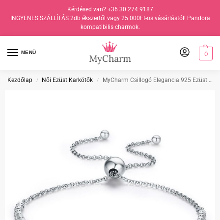
Kérdésed van? +36 30 274 9187
INGYENES SZÁLLÍTÁS 2db ékszertől vagy 25 000Ft-os vásárlástól! Pandora
kompatibilis charmok.
MENÜ
0
Kezdőlap
Női Ezüst Karkötők
MyCharm Csillogó Elegancia 925 Ezüst Cirkónia Köves Állítható Karkötő
/
/